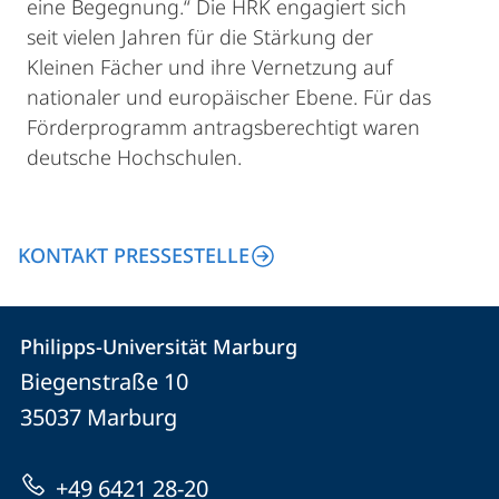
eine Begegnung.“ Die HRK engagiert sich
seit vielen Jahren für die Stärkung der
Kleinen Fächer und ihre Vernetzung auf
nationaler und europäischer Ebene. Für das
Förderprogramm antragsberechtigt waren
deutsche Hochschulen.
KONTAKT PRESSESTELLE
Kontakt
Kontaktinformationen
Philipps-Universität Marburg
Philipps-
und
Biegenstraße 10
Universität
Informationen
35037
Marburg
Marburg
zur
+49 6421 28-20