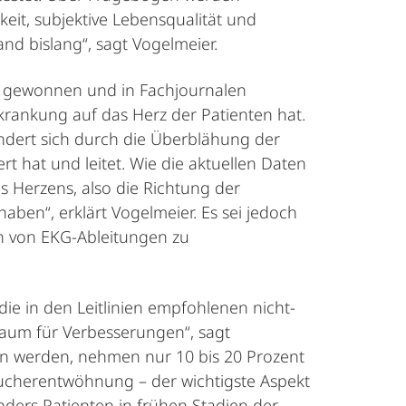
eit, subjektive Lebensqualität und
nd bislang“, sagt Vogelmeier.
en gewonnen und in Fachjournalen
rkrankung auf das Herz der Patienten hat.
ändert sich durch die Überblähung der
t hat und leitet. Wie die aktuellen Daten
 Herzens, also die Richtung der
ben“, erklärt Vogelmeier. Es sei jedoch
on von EKG-Ableitungen zu
e in den Leitlinien empfohlenen nicht-
aum für Verbesserungen“, sagt
 werden, nehmen nur 10 bis 20 Prozent
ucherentwöhnung – der wichtigste Aspekt
ders Patienten in frühen Stadien der