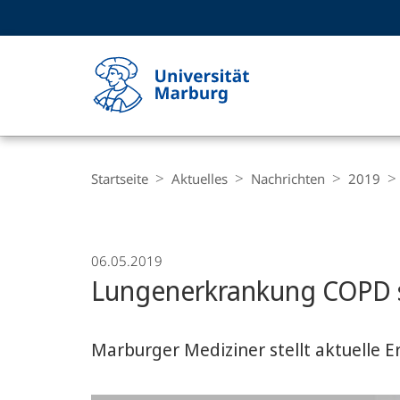
Service-
HIGH-CONTRAST VERSION
SUCHE UND SUCHERGEBNIS
Navigation
Haupt-
Navigation
Breadcrumb-
Philipps-
Navigation
Startseite
Aktuelles
Nachrichten
2019
Universität
Marburg
06.05.2019
Lungenerkrankung COPD s
Marburger Mediziner stellt aktuelle 