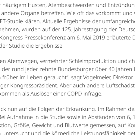
ter häufigem Husten, Atembeschwerden und Entzündun
e andere Organe betreffen. Wie oft das vorkommt un
T-Studie klären. Aktuelle Ergebnisse der umfangreich
nehmen, wurden auf der 125. Jahrestagung der Deutsch
 Kongress-Pressekonferenz am 6. Mai 2019 erläuterte 
der Studie die Ergebnisse.
gten Atemwegen, vermehrter Schleimproduktion und ch
n der rund jeder zehnte Bundesbürger über 40 Jahren l
früher im Leben geraucht“, sagt Vogelmeier, Direktor
riger Kongresspräsident. Aber auch andere Luftschadsto
 kommen als Auslöser einer COPD infrage.
ick nun auf die Folgen der Erkrankung. Im Rahmen 
Bei Aufnahme in die Studie sowie in Abständen von 6, 
ion, Größe, Gewicht und Blutwerte gemessen, auf Kom
untersucht und die körperliche Leistungsfähigkeit g