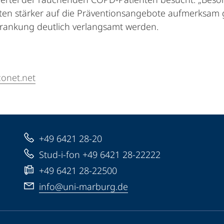
zten stärker auf die Präventionsangebote aufmerksam
krankung deutlich verlangsamt werden.
onet.net
+49 6421 28-20
Stud-i-fon +49 6421 28-22222
+49 6421 28-22500
info@uni-marburg.de