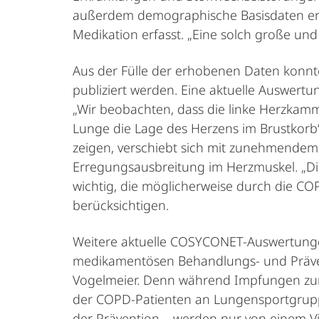
außerdem demographische Basisdaten erhob
Medikation erfasst. „Eine solch große un
Aus der Fülle der erhobenen Daten konnte
publiziert werden. Eine aktuelle Auswertu
„Wir beobachten, dass die linke Herzkamm
Lunge die Lage des Herzens im Brustkorb“,
zeigen, verschiebt sich mit zunehmendem
Erregungsausbreitung im Herzmuskel. „Die
wichtig, die möglicherweise durch die CO
berücksichtigen.
Weitere aktuelle COSYCONET-Auswertungen 
medikamentösen Behandlungs- und Präven
Vogelmeier. Denn während Impfungen zu
der COPD-Patienten an Lungensportgrupp
der Prävention – werden nur von einem V