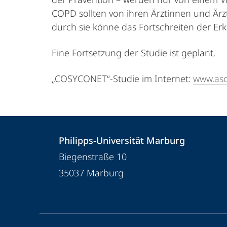
COPD sollten von ihren Ärztinnen und Är
durch sie könne das Fortschreiten der Er
Eine Fortsetzung der Studie ist geplant.
„COSYCONET“-Studie im Internet:
www.asc
Kontakt
Kontaktinformationen
Philipps-Universität Marburg
und
Philipps-
Biegenstraße 10
Informationen
Universität
35037
Marburg
Marburg
zur
Website