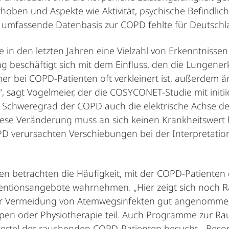
en und Aspekte wie Aktivität, psychische Befindlichk
d umfassende Datenbasis zur COPD fehlte für Deutschla
 in den letzten Jahren eine Vielzahl von Erkenntniss
ng beschäftigt sich mit dem Einfluss, den die Lungene
er bei COPD-Patienten oft verkleinert ist, außerdem 
 sagt Vogelmeier, der die COSYCONET-Studie mit initiier
 Schweregrad der COPD auch die elektrische Achse des
se Veränderung muss an sich keinen Krankheitswert ha
PD verursachten Verschiebungen bei der Interpretati
betrachten die Häufigkeit, mit der COPD-Patienten di
tionsangebote wahrnehmen. „Hier zeigt sich noch R
r Vermeidung von Atemwegsinfekten gut angenommen
en oder Physiotherapie teil. Auch Programme zur Ra
iertel der rauchenden COPD-Patienten besucht. „Beson