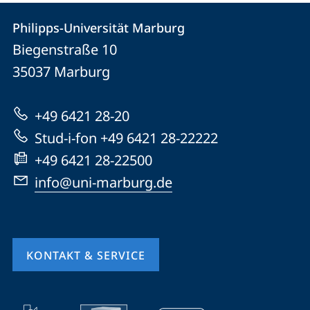
Kontakt
Kontaktinformationen
Philipps-Universität Marburg
Philipps-
und
Biegenstraße 10
Universität
Informationen
35037
Marburg
Marburg
zur
+49 6421 28-20
Website
Stud-i-fon +49 6421 28-22222
+49 6421 28-22500
info@uni-marburg.de
KONTAKT & SERVICE
Mobile-