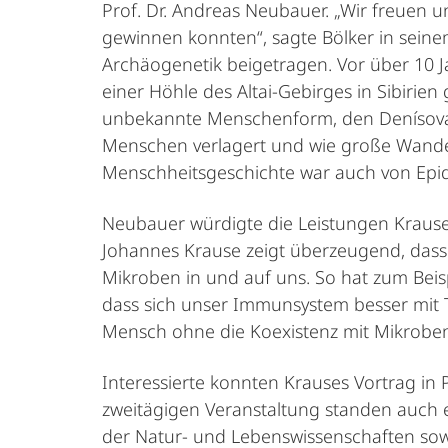
Prof. Dr. Andreas Neubauer. „Wir freuen u
gewinnen konnten“, sagte Bölker in seine
Archäogenetik beigetragen. Vor über 10 
einer Höhle des Altai-Gebirges in Sibiri
unbekannte Menschenform, den Denísova-M
Menschen verlagert und wie große Wande
Menschheitsgeschichte war auch von Epid
Neubauer würdigte die Leistungen Krauses 
Johannes Krause zeigt überzeugend, das
Mikroben in und auf uns. So hat zum Beis
dass sich unser Immunsystem besser mit 
Mensch ohne die Koexistenz mit Mikroben 
Interessierte konnten Krauses Vortrag in 
zweitägigen Veranstaltung standen auch e
der Natur- und Lebenswissenschaften sow