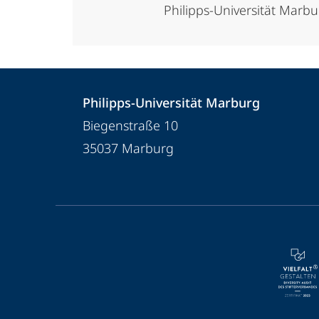
Philipps-Universität Marb
Kontakt
Kontaktinformationen
Philipps-Universität Marburg
und
Philipps-
Biegenstraße 10
Informationen
Universität
35037
Marburg
Marburg
zur
Website
Service-
Navigation
und
Social