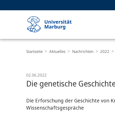
Service-
HIGH-CONTRAST VERSION
SUCHE UND SUCHERGEBNIS
Navigation
Haupt-
Navigation
Breadcrumb-
Philipps-
Navigation
Startseite
Aktuelles
Nachrichten
2022
Universität
Marburg
02.06.2022
Die genetische Geschichte
Die Erforschung der Geschichte von 
Wissenschaftsgespräche