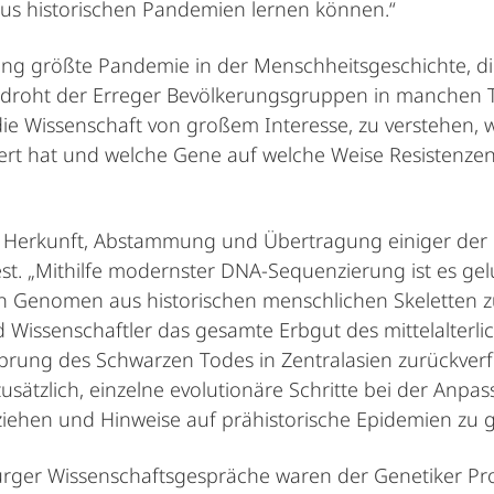
aus historischen Pandemien lernen können.“
slang größte Pandemie in der Menschheitsgeschichte, d
edroht der Erreger Bevölkerungsgruppen in manchen Tei
 die Wissenschaft von großem Interesse, zu verstehen,
ndert hat und welche Gene auf welche Weise Resistenz
r Herkunft, Abstammung und Übertragung einiger der 
t. „Mithilfe modernster DNA-Sequenzierung ist es gel
n Genomen aus historischen menschlichen Skeletten zu 
issenschaftler das gesamte Erbgut des mittelalterlich
rung des Schwarzen Todes in Zentralasien zurückverf
zusätzlich, einzelne evolutionäre Schritte bei der Anp
ziehen und Hinweise auf prähistorische Epidemien zu 
burger Wissenschaftsgespräche waren der Genetiker Pro