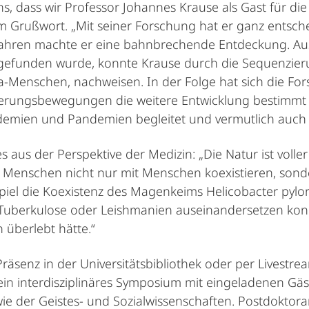
ns, dass wir Professor Johannes Krause als Gast für d
m Grußwort. „Mit seiner Forschung hat er ganz entsch
Jahren machte er eine bahnbrechende Entdeckung. Aus
en gefunden wurde, konnte Krause durch die Sequenzie
enschen, nachweisen. In der Folge hat sich die For
rungsbewegungen die weitere Entwicklung bestimmt h
emien und Pandemien begleitet und vermutlich auch e
aus der Perspektive der Medizin: „Die Natur ist volle
s Menschen nicht nur mit Menschen koexistieren, son
piel die Koexistenz des Magenkeims Helicobacter pylo
Tuberkulose oder Leishmanien auseinandersetzen konn
überlebt hätte.“
Präsenz in der Universitätsbibliothek oder per Livest
in interdisziplinäres Symposium mit eingeladenen Gäs
ie der Geistes- und Sozialwissenschaften. Postdokto