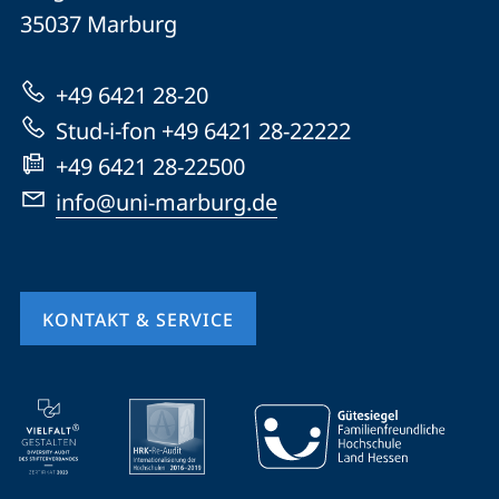
Universität
Informationen
35037
Marburg
Marburg
zur
+49 6421 28-20
Website
Stud-i-fon +49 6421 28-22222
+49 6421 28-22500
info@uni-marburg.de
KONTAKT & SERVICE
Mobile-
Service-
Navigation