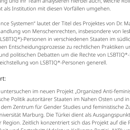
ung und ihr Team analysieren hierbei auch, welche Rol
t als Institution mit diesen Vorfällen umgehen.
 Systemen“ lautet der Titel des Projektes von Dr. Ma
handlung von Menschenrechten, insbesondere von lesb
(LSBTIQ*)-Personen in verschiedenen Staaten im südlic
en Entscheidungsprozesse zu rechtlichen Praktiken un
hen und politischen Debatten um die Rechte von LSBTIQ
eichstellung von LSBTIQ*-Personen generell.
rt:
 untersuchen im neuen Projekt „Organized Anti-femini
tische Politik autoritärer Staaten im Nahen Osten und
hen dem Zentrum für Gender Studies und feministische
Universität Marburg. Die Türkei dient als Ausgangspu
Region. Zeitlich konzentriert sich das Projekt auf die