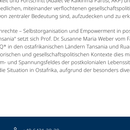
keit und Fortschritt (Adalet ve Kalkınma Partisi, AKP)
iedlichen, miteinander verflochtenen gesellschaftspolit
 von zentraler Bedeutung sind, aufzudecken und zu erk
rechte – Selbstorganisation und Empowerment in po
nsania“ setzt sich Prof. Dr. Susanne Maria Weber vom
IQ* in den ostafrikanischen Ländern Tansania und R
orischen und gesellschaftspolitischen Kontexte dies mi
lem- und Spannungsfeldes der postkolonialen Lebenss
die Situation in Ostafrika, aufgrund der besonders di