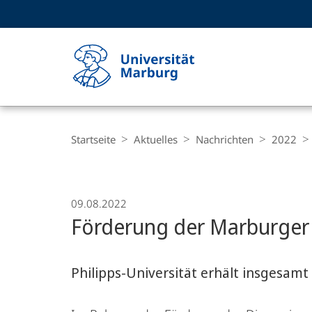
Service-
HIGH-CONTRAST VERSION
SUCHE UND SUCHERGEBNIS
Navigation
Haupt-
Navigation
Breadcrumb-
Philipps-
Navigation
Startseite
Aktuelles
Nachrichten
2022
Universität
Marburg
09.08.2022
Förderung der Marburger
Philipps-Universität erhält insgesam