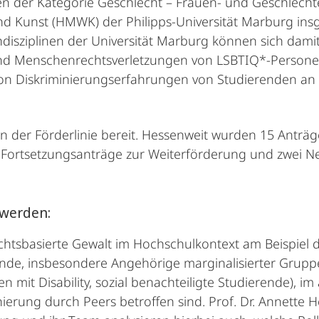
der Kategorie Geschlecht – Frauen- und Geschlechter
nd Kunst (HMWK) der Philipps-Universität Marburg ins
disziplinen der Universität Marburg können sich damit
 und Menschenrechtsverletzungen von LSBTIQ*-Person
von Diskriminierungserfahrungen von Studierenden an d
n der Förderlinie bereit. Hessenweit wurden 15 Anträ
ortsetzungsanträge zur Weiterförderung und zwei Neu
 werden:
chtsbasierte Gewalt im Hochschulkontext am Beispiel d
ende, insbesondere Angehörige marginalisierter Grupp
en mit Disability, sozial benachteiligte Studierende), 
nierung durch Peers betroffen sind. Prof. Dr. Annett