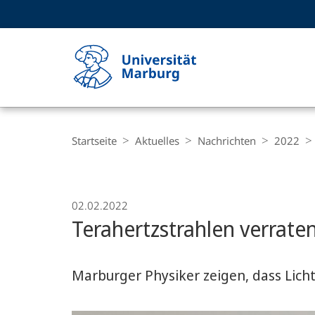
Service-
HIGH-CONTRAST VERSION
SUCHE UND SUCHERGEBNIS
Navigation
Haupt-
Navigation
Breadcrumb-
Philipps-
Navigation
Startseite
Aktuelles
Nachrichten
2022
Universität
Marburg
02.02.2022
Terahertzstrahlen verraten
Marburger Physiker zeigen, dass Lich