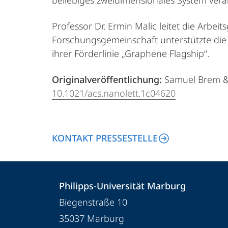
beliebiges zweidimensionales System veral
Professor Dr. Ermin Malic leitet die Arbe
Forschungsgemeinschaft unterstützte die 
ihrer Förderlinie „Graphene Flagship“.
Originalveröffentlichung:
Samuel Brem & E
10.1021/acs.nanolett.1c04620
KONTAKT PRESSESTELLE
Kontakt
Kontaktinformationen
Philipps-Universität Marburg
und
Philipps-
Biegenstraße 10
Informationen
Universität
35037
Marburg