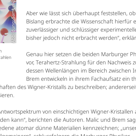
Abbildung: Samuel Brem
Aber wie lässt sich überhaupt feststellen, ob
Bislang erbrachte die Wissenschaft hierfür e
zuverlässiger und schlüssiger experimentell
bisher jedoch nicht erbracht werden“, erklä
m
Genau hier setzen die beiden Marburger Phys
rahlen
vor, Terahertz-Strahlung für den Nachweis z
dessen Wellenlängen im Bereich zwischen In
Brem entwickeln in ihrem Fachaufsatz ein th
aften des Wigner-Kristalls zu beschreiben; anderersei
ieren.
twortspektrum von einschichtigen Wigner-Kristallen a
den kann“, berichten die Autoren. Malic und Brem sag
edene atomar dünne Materialien kennzeichnen; „unsere