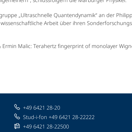
lgemeinern“, schlussfolgern die Marburger Physiker.
itsgruppe „Ultraschnelle Quantendynamik“ an der Philip
wissenschaftliche Arbeit über ihren Sonderforschung
rmin Malic: Terahertz fingerprint of monolayer Wigne
+49 6421 28-20
Stud-i-fon +49 6421 28-22222
+49 6421 28-22500