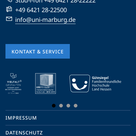
Stud-i-fon +49 6421 28-22222
+49 6421 28-22500
info@uni-marburg.de
KONTAKT & SERVICE
Mobile-
Service-
Navigation
und
Social
IMPRESSUM
Media
Kontakte
DATENSCHUTZ