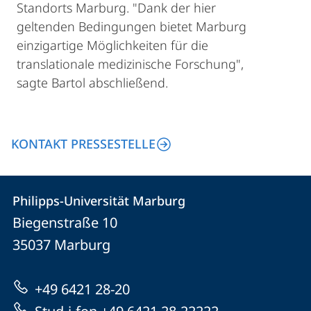
Standorts Marburg. "Dank der hier
geltenden Bedingungen bietet Marburg
einzigartige Möglichkeiten für die
translationale medizinische Forschung",
sagte Bartol abschließend.
KONTAKT PRESSESTELLE
Kontakt
Kontaktinformationen
Philipps-Universität Marburg
Philipps-
und
Biegenstraße 10
Universität
Informationen
35037
Marburg
Marburg
zur
+49 6421 28-20
Website