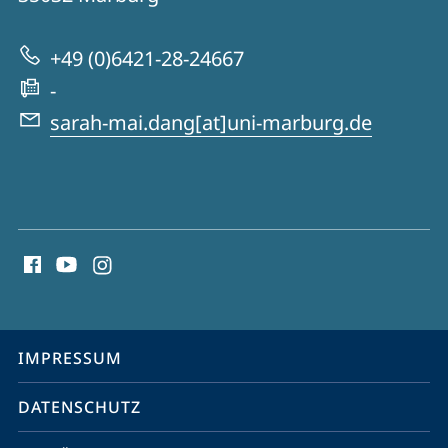
Wandel
zur
+49 (0)6421-28-24667
Website
-
sarah-mai.dang[at]uni-marburg.de
Social
Media
Kontakte
Service-
IMPRESSUM
Navigation
DATENSCHUTZ