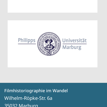
Kontakt
Kontaktinformationen
Filmhistoriographie im Wandel
Filmhistoriographie
und
Wilhelm-Röpke-Str. 6a
im
Informationen
35032
Marburg