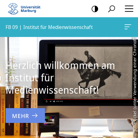
Foto: Julia Eckel (unter Verwendung einer Chronofotografie von Eadweard Muybridge, 1887, CCO, metmuseum.org)
Mobile-
Navigation
FB 09 | Institut für Medienwissenschaft
Hauptinhalt
Herzlich willkommen am
Institut für
Medienwissenschaft!
MEHR