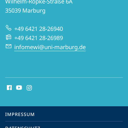
und
Wilhelm-Röpke-Straße 6A
für
Informationen
35039
Marburg
Medienwissenschaft
zur
+49 6421 28-26940
Website
+49 6421 28-26989
infomewi@uni-marburg.de
Social
Media
Kontakte
Service-
IMPRESSUM
Navigation