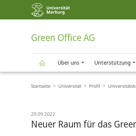
Service-
Navigation
HIGH-CONTRAST VERSION
SUCHE UND SUCHERGEBNIS
Green Office AG
Über uns
Unterstützung
Green
Breadcrumb-
Navigation
Startseite
Universität
Profil
Universitäts­k
Office
AG
29.09.2022
Neuer Raum für das Green