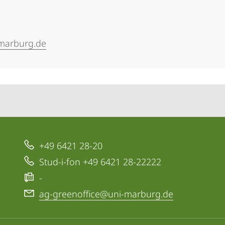
marburg.de
+49 6421 28-20
Stud-i-fon +49 6421 28-22222
-
ag-greenoffice@uni-marburg.de