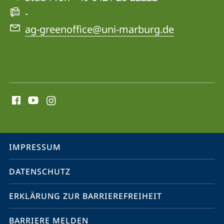
-
ag-greenoffice@uni-marburg.de
Social
Media
Kontakte
Service-
IMPRESSUM
Navigation
DATENSCHUTZ
ERKLÄRUNG ZUR BARRIEREFREIHEIT
BARRIERE MELDEN