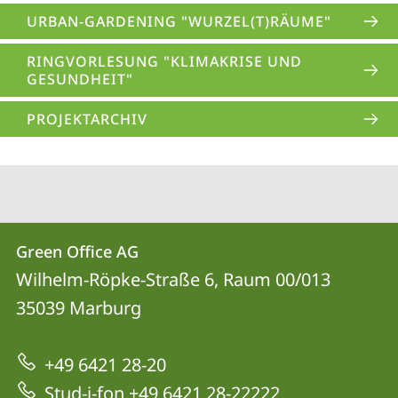
URBAN-GARDENING "WURZEL(T)RÄUME"
RINGVORLESUNG "KLIMAKRISE UND
GESUNDHEIT"
PROJEKTARCHIV
Kontakt
Kontaktinformationen
Green Office AG
Green
und
Wilhelm-Röpke-Straße 6, Raum 00/013
Office
Informationen
35039
Marburg
AG
zur
+49 6421 28-20
Website
Stud-i-fon +49 6421 28-22222