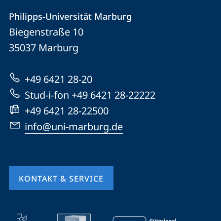
Kontakt
Kontaktinformationen
Philipps-Universität Marburg
Philipps-
und
Biegenstraße 10
Universität
Informationen
35037
Marburg
Marburg
zur
+49 6421 28-20
Website
Stud-i-fon +49 6421 28-22222
+49 6421 28-22500
info@uni-marburg.de
KONTAKT & SERVICE
Mobile-