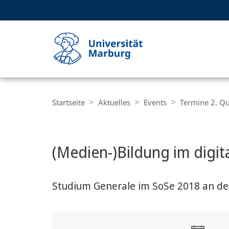
Service-
HIGH-CONTRAST VERSION
SUCHE UND SUCHERGEBNIS
Navigation
Haupt-
Navigation
Breadcrumb-
Philipps-
Navigation
Startseite
Aktuelles
Events
Termine 2. Qu
Universität
Marburg
Hauptinhalt
(Medien-)Bildung im digi
Studium Generale im SoSe 2018 an der