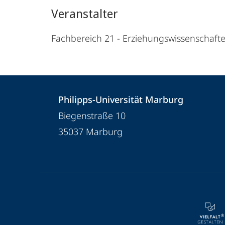
Veranstalter
Fachbereich 21 - Erziehungswissenschaft
Kontakt
Kontaktinformationen
Philipps-Universität Marburg
und
Philipps-
Biegenstraße 10
Informationen
Universität
35037
Marburg
Marburg
zur
Website
Service-
Navigation
und