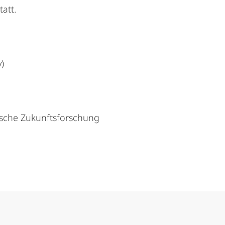
att.
)
ische Zukunftsforschung