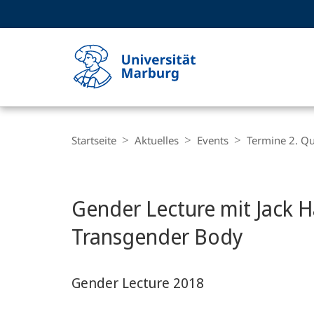
Service-
HIGH-CONTRAST VERSION
SUCHE UND SUCHERGEBNIS
Navigation
Haupt-
Navigation
Breadcrumb-
Philipps-
Navigation
Startseite
Aktuelles
Events
Termine 2. Qu
Universität
Marburg
Hauptinhalt
Gender Lecture mit Jack H
Transgender Body
Gender Lecture 2018