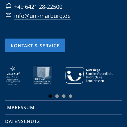
+49 6421 28-22500
info@uni-marburg.de
KONTAKT & SERVICE
Mobile-
Service-
Navigation
und
Social
IMPRESSUM
Media
Kontakte
DATENSCHUTZ