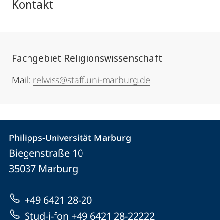
Kontakt
Fachgebiet Religionswissenschaft
Mail:
relwiss@staff.uni-marburg.de
Kontakt
Kontaktinformationen
Philipps-Universität Marburg
Philipps-
und
Biegenstraße 10
Universität
Informationen
35037
Marburg
Marburg
zur
+49 6421 28-20
Website
Stud-i-fon +49 6421 28-22222