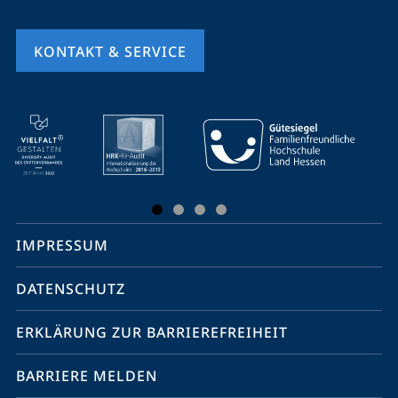
KONTAKT & SERVICE
Mobile-
Service-
Navigation
und
Social
IMPRESSUM
Media
Kontakte
DATENSCHUTZ
ERKLÄRUNG ZUR BARRIEREFREIHEIT
BARRIERE MELDEN