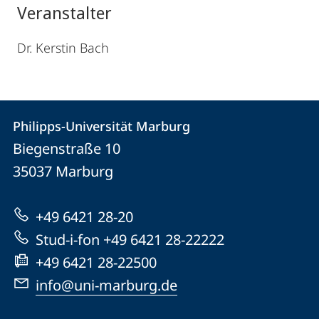
Veranstalter
Dr. Kerstin Bach
Kontakt
Kontaktinformationen
Philipps-Universität Marburg
Philipps-
und
Biegenstraße 10
Universität
Informationen
35037
Marburg
Marburg
zur
+49 6421 28-20
Website
Stud-i-fon +49 6421 28-22222
+49 6421 28-22500
info@uni-marburg.de