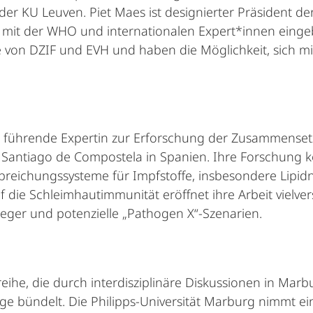
der KU Leuven. Piet Maes ist designierter Präsident de
mit der WHO und internationalen Expert*innen eing
tze von DZIF und EVH und haben die Möglichkeit, sich 
ine führende Expertin zur Erforschung der Zusammens
 Santiago de Compostela in Spanien. Ihre Forschung k
ichungssysteme für Impfstoffe, insbesondere Lipidna
 die Schleimhautimmunität eröffnet ihre Arbeit vielv
ger und potenzielle „Pathogen X“-Szenarien.
eihe, die durch interdisziplinäre Diskussionen in Mar
 bündelt. Die Philipps-Universität Marburg nimmt ein