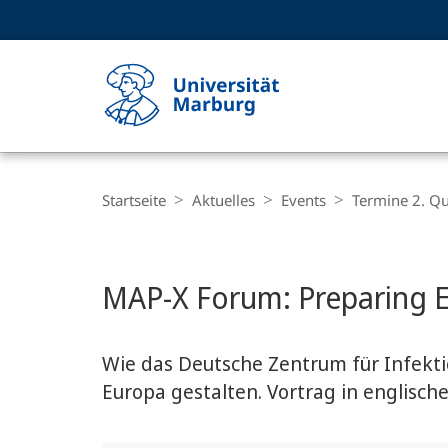
Service-
HIGH-CONTRAST VERSION
SUCHE UND SUCHERGEBNIS
Navigation
Haupt-
Navigation
Breadcrumb-
Philipps-
Navigation
Startseite
Aktuelles
Events
Termine 2. Qu
Universität
Marburg
Hauptinhalt
MAP-X Forum: Preparing E
Wie das Deutsche Zentrum für Infekti
Europa gestalten. Vortrag in englisch