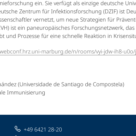
forschung ein. Sie verfügt als einzige deutsche Univ
 Deutsche Zentrum für Infektionsforschung (DZIF) ist D
Wissenschaftler vernetzt, um neue Strategien für Präv
EVH) ist ein paneuropäisches Forschungsnetzwerk, das
 und Prozesse für eine schnelle Reaktion in Krisensitu
//webconf.hrz.uni-marburg.de/n/rooms/vyi-jdw-ih8-u0o/
rnández (Universidade de Santiago de Compostela)
sale Immunisierung
+49 6421 28-20