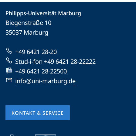
Kontakt
Kontaktinformationen
Philipps-Universität Marburg
Philipps-
und
Biegenstraße 10
Universität
Informationen
35037
Marburg
Marburg
zur
+49 6421 28-20
Website
Stud-i-fon +49 6421 28-22222
+49 6421 28-22500
info@uni-marburg.de
KONTAKT & SERVICE
Mobile-