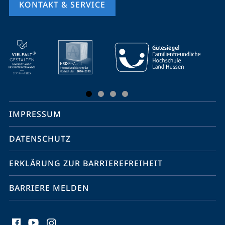
KONTAKT & SERVICE
Mobile-
Service-
Navigation
und
Social
IMPRESSUM
Media
Kontakte
DATENSCHUTZ
ERKLÄRUNG ZUR BARRIEREFREIHEIT
BARRIERE MELDEN