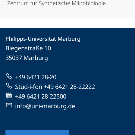
Zentrum für Synthetische Mikrobiologie
Kontakt
Kontaktinformationen
Philipps-Universität Marburg
Philipps-
und
Biegenstraße 10
Universität
Informationen
35037
Marburg
Marburg
zur
+49 6421 28-20
Website
Stud-i-fon +49 6421 28-22222
+49 6421 28-22500
info@uni-marburg.de