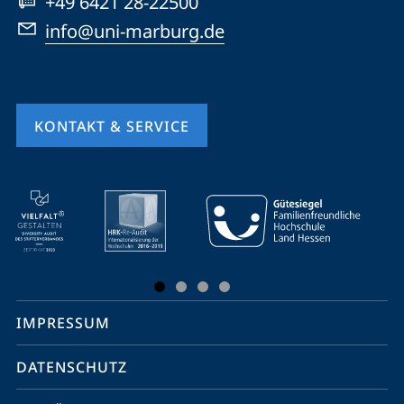
+49 6421 28-22500
info@uni-marburg.de
KONTAKT & SERVICE
Mobile-
Service-
Navigation
und
Social
IMPRESSUM
Media
Kontakte
DATENSCHUTZ