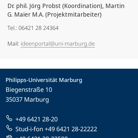
Dr. phil. Jörg Probst (Koordination), Martin
G. Maier M.A. (Projektmitarbeiter)
Tel.: 06421 28 24364
Mail:
ideenportal@uni-marburg.de
Kontakt
Kontaktinformationen
Philipps-Universität Marburg
Philipps-
und
Biegenstraße 10
Universität
Informationen
35037
Marburg
Marburg
zur
+49 6421 28-20
Website
Stud-i-fon +49 6421 28-22222