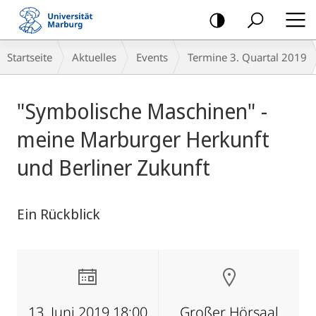
Mobile-
Navigation
Breadcrumb-
Startseite
Aktuelles
Events
Termine 3. Quartal 2019
Navigation
Hauptinhalt
"Symbolische Maschinen" -
meine Marburger Herkunft
und Berliner Zukunft
Ein Rückblick
13. Juni 2019 18:00
Großer Hörsaal