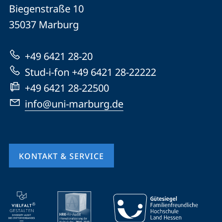
Philipps-
und
Biegenstraße 10
Universität
Informationen
35037
Marburg
Marburg
zur
+49 6421 28-20
Website
Stud-i-fon +49 6421 28-22222
+49 6421 28-22500
info@uni-marburg.de
KONTAKT & SERVICE
Mobile-
Service-