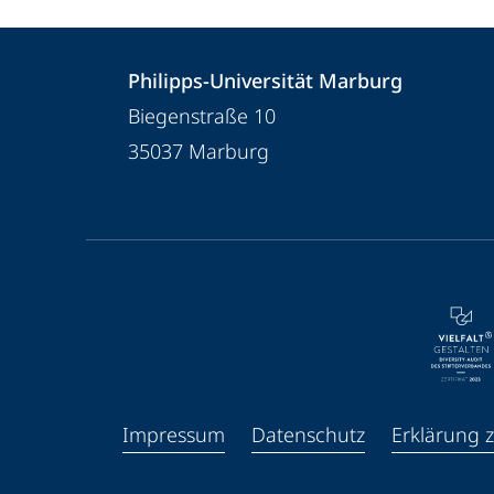
Kontakt
Kontaktinformationen
Philipps-Universität Marburg
und
Philipps-
Biegenstraße 10
Informationen
Universität
35037
Marburg
Marburg
zur
Website
Service-
Navigation
und
Social
Media
Impressum
Datenschutz
Erklärung z
Kontakte
Facebook
Youtube
Instagram