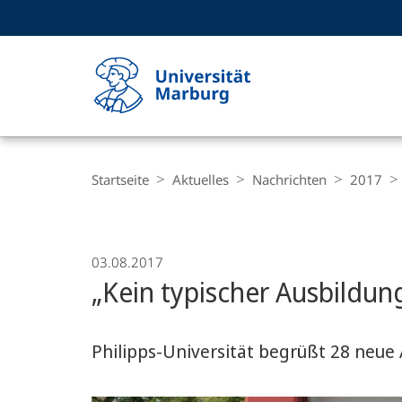
Service-
HIGH-CONTRAST VERSION
SUCHE UND SUCHERGEBNIS
Navigation
Haupt-
Navigation
Breadcrumb-
Philipps-
Navigation
Startseite
Aktuelles
Nachrichten
2017
Universität
Marburg
03.08.2017
„Kein typischer Ausbildung
Philipps-Universität begrüßt 28 neue