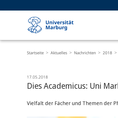
Service-
HIGH-CONTRAST VERSION
SUCHE UND SUCHERGEBNIS
Navigation
Haupt-
Navigation
Breadcrumb-
Philipps-
Navigation
Startseite
Aktuelles
Nachrichten
2018
Universität
Marburg
17.05.2018
Dies Academicus: Uni Mar
Vielfalt der Fächer und Themen der Ph