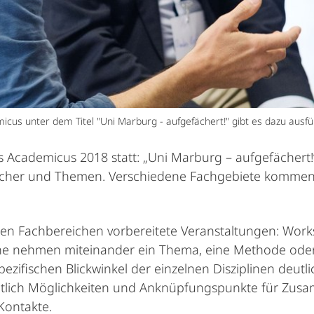
us unter dem Titel "Uni Marburg - aufgefächert!" gibt es dazu ausfüh
 Academicus 2018 statt: „Uni Marburg – aufgefächert!“. 
er Fächer und Themen. Verschiedene Fachgebiete komm
n Fachbereichen vorbereitete Veranstaltungen: Work
iche nehmen miteinander ein Thema, eine Methode oder
ezifischen Blickwinkel der einzelnen Disziplinen deutli
fentlich Möglichkeiten und Anknüpfungspunkte für Zus
Kontakte.