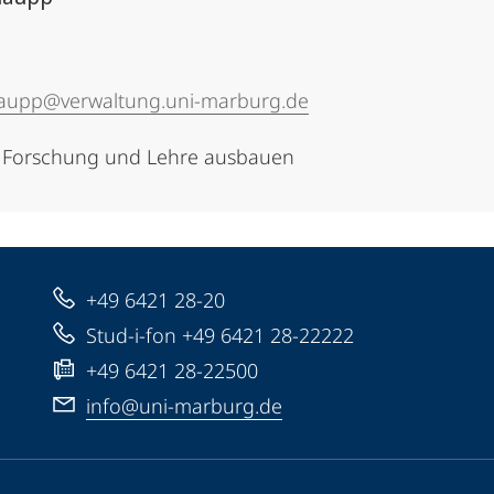
aupp@verwaltung.uni-marburg.de
n Forschung und Lehre ausbauen
+49 6421 28-20
Stud-i-fon +49 6421 28-22222
+49 6421 28-22500
info@uni-marburg.de