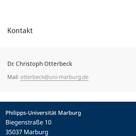
Kontakt
Dr. Christoph Otterbeck
Mail:
otterbeck@uni-marburg.de
Kontakt
Kontaktinformationen
Philipps-Universität Marburg
Philipps-
und
Biegenstraße 10
Universität
Informationen
35037
Marburg