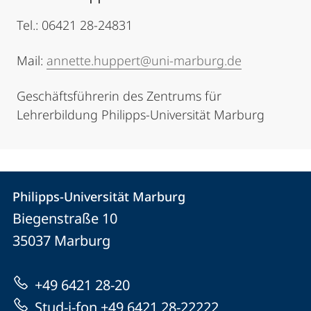
Tel.: 06421 28-24831
Mail:
annette.huppert@uni-marburg.de
Geschäftsführerin des Zentrums für
Lehrerbildung Philipps-Universität Marburg
Kontakt
Kontaktinformationen
Philipps-Universität Marburg
Philipps-
und
Biegenstraße 10
Universität
Informationen
35037
Marburg
Marburg
zur
+49 6421 28-20
Website
Stud-i-fon +49 6421 28-22222