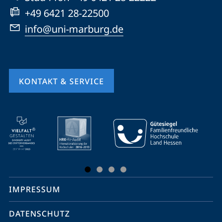
+49 6421 28-22500
info@uni-marburg.de
KONTAKT & SERVICE
Mobile-
Service-
Navigation
und
Social
IMPRESSUM
Media
Kontakte
DATENSCHUTZ