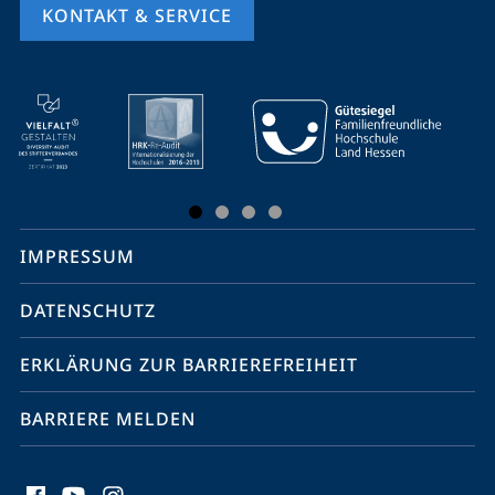
KONTAKT & SERVICE
Mobile-
Service-
Navigation
und
Social
IMPRESSUM
Media
Kontakte
DATENSCHUTZ
ERKLÄRUNG ZUR BARRIEREFREIHEIT
BARRIERE MELDEN