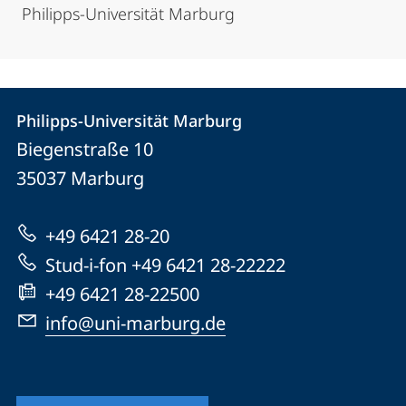
Philipps-Universität Marburg
Kontakt
Kontaktinformationen
Philipps-Universität Marburg
Philipps-
und
Biegenstraße 10
Universität
Informationen
35037
Marburg
Marburg
zur
+49 6421 28-20
Website
Stud-i-fon +49 6421 28-22222
+49 6421 28-22500
info@uni-marburg.de