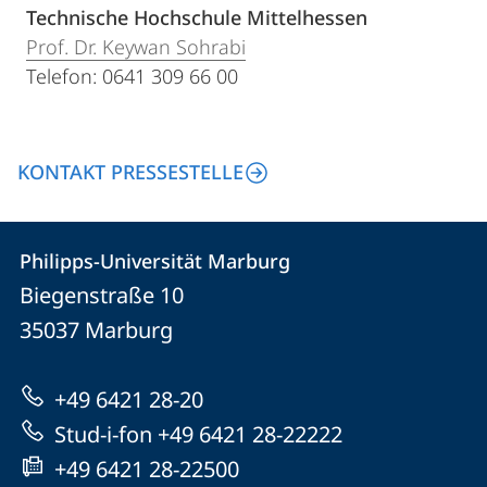
Technische Hochschule Mittelhessen
Prof. Dr. Keywan Sohrabi
Telefon: 0641 309 66 00
KONTAKT PRESSESTELLE
Kontakt
Kontaktinformationen
Philipps-Universität Marburg
Philipps-
und
Biegenstraße 10
Universität
Informationen
35037
Marburg
Marburg
zur
+49 6421 28-20
Website
Stud-i-fon +49 6421 28-22222
+49 6421 28-22500