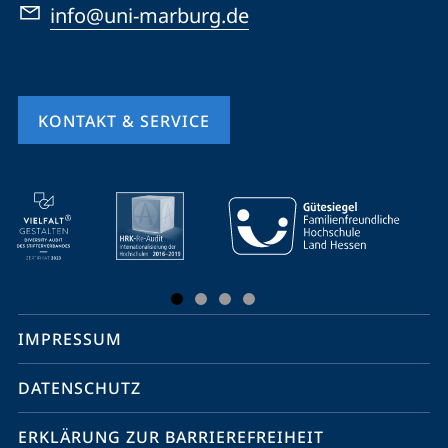
info@uni-marburg.de
KONTAKT & SERVICE
Mobile-
Service-
Navigation
und
Social
IMPRESSUM
Media
Kontakte
DATENSCHUTZ
ERKLÄRUNG ZUR BARRIEREFREIHEIT