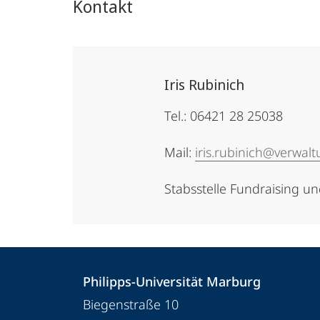
Kontakt
Iris Rubinich
Tel.: 06421 28 25038
Mail:
iris.rubinich@verwal
Stabsstelle Fundraising u
Kontakt
Kontaktinformationen
Philipps-Universität Marburg
und
Philipps-
Biegenstraße 10
Informationen
Universität