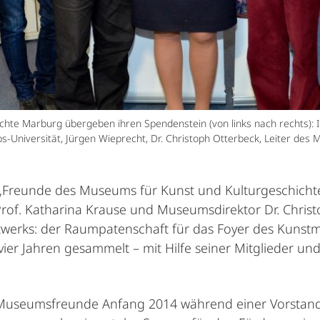
hte Marburg übergeben ihren Spendenstein (von links nach rechts): I
lipps-Universität, Jürgen Wieprecht, Dr. Christoph Otterbeck, Leiter d
ns „Freunde des Museums für Kunst und Kulturgeschich
Prof. Katharina Krause und Museumsdirektor Dr. Christ
mtwerks: der Raumpatenschaft für das Foyer des Kuns
ier Jahren gesammelt – mit Hilfe seiner Mitglieder un
 Museumsfreunde Anfang 2014 während einer Vorstands