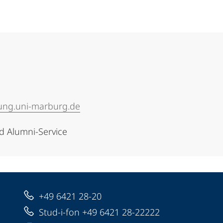
tung.uni-marburg.de
nd Alumni-Service
+49 6421 28-20
Stud-i-fon +49 6421 28-22222