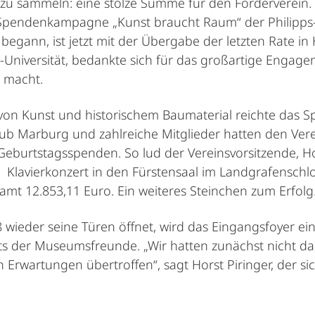
zu sammeln: eine stolze Summe für den Förderverein. 
pendenkampagne „Kunst braucht Raum“ der Philipps-Un
egann, ist jetzt mit der Übergabe der letzten Rate in 
s-Universität, bedankte sich für das großartige Engag
 macht.
 von Kunst und historischem Baumaterial reichte das 
lub Marburg und zahlreiche Mitglieder hatten den Ve
eburtstagsspenden. So lud der Vereinsvorsitzende, Hor
 Klavierkonzert in den Fürstensaal im Landgrafenschl
amt 12.853,11 Euro. Ein weiteres Steinchen zum Erfolg
eder seine Türen öffnet, wird das Eingangsfoyer ein
 der Museumsfreunde. „Wir hatten zunächst nicht dar
 Erwartungen übertroffen“, sagt Horst Piringer, der s