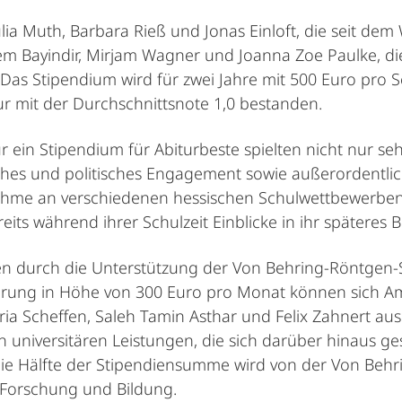
lia Muth, Barbara Rieß und Jonas Einloft, die seit dem
m Bayindir, Mirjam Wagner und Joanna Zoe Paulke, die 
s Stipendium wird für zwei Jahre mit 500 Euro pro Se
r mit der Durchschnittsnote 1,0 bestanden.
r ein Stipendium für Abiturbeste spielten nicht nur 
hes und politisches Engagement sowie außerordentlic
nahme an verschiedenen hessischen Schulwettbewerben 
eits während ihrer Schulzeit Einblicke in ihr späteres
 durch die Unterstützung der Von Behring-Röntgen-Sti
erung in Höhe von 300 Euro pro Monat können sich Am
ria Scheffen, Saleh Tamin Asthar und Felix Zahnert au
 universitären Leistungen, die sich darüber hinaus ge
e Hälfte der Stipendiensumme wird von der Von Behr
 Forschung und Bildung.