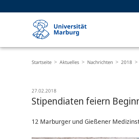
Service-
HIGH-CONTRAST VERSION
SUCHE UND SUCHERGEBNIS
Navigation
Haupt-
Navigation
Breadcrumb-
Philipps-
Navigation
Startseite
Aktuelles
Nachrichten
2018
Universität
Marburg
27.02.2018
Stipendiaten feiern Begi
12 Marburger und Gießener Medizins