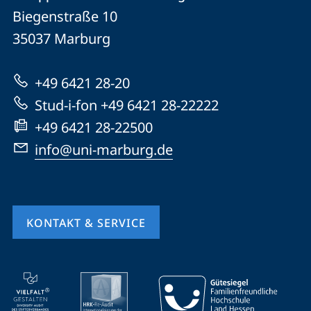
Philipps-
und
Biegenstraße 10
Universität
Informationen
35037
Marburg
Marburg
zur
+49 6421 28-20
Website
Stud-i-fon +49 6421 28-22222
+49 6421 28-22500
info@uni-marburg.de
KONTAKT & SERVICE
Mobile-
Service-