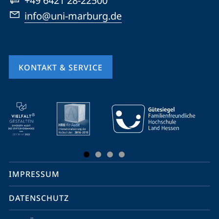
+49 6421 28-22500
info@uni-marburg.de
KONTAKT & SERVICE
Mobile-
Service-
Navigation
und
Social
IMPRESSUM
Media
Kontakte
DATENSCHUTZ