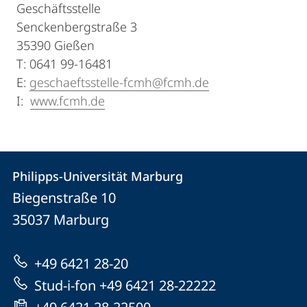
Geschäftsstelle
Senckenbergstraße 3
35390 Gießen
T: 0641 99-16481
E:
geschaeftsstelle-fcmh@fcmh.de
I:
www.fcmh.de
Kontakt
Kontaktinformationen
Philipps-Universität Marburg
Philipps-
und
Biegenstraße 10
Universität
Informationen
35037
Marburg
Marburg
zur
+49 6421 28-20
Website
Stud-i-fon +49 6421 28-22222