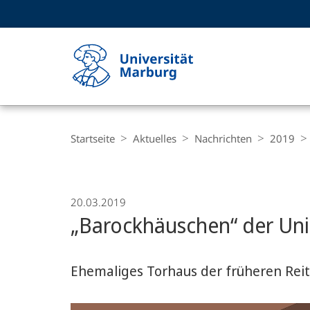
Service-
HIGH-CONTRAST VERSION
SUCHE UND SUCHERGEBNIS
Navigation
Haupt-
Navigation
Breadcrumb-
Philipps-
Navigation
Startseite
Aktuelles
Nachrichten
2019
Universität
Marburg
20.03.2019
„Barockhäuschen“ der Uni
Ehemaliges Torhaus der früheren Reit