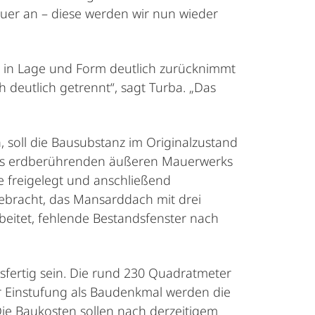
auer an – diese werden wir nun wieder
h in Lage und Form deutlich zurücknimmt
 deutlich getrennt“, sagt Turba. „Das
, soll die Bausubstanz im Originalzustand
g des erdberührenden äußeren Mauerwerks
 freigelegt und anschließend
ebracht, das Mansarddach mit drei
eitet, fehlende Bestandsfenster nach
ertig sein. Die rund 230 Quadratmeter
er Einstufung als Baudenkmal werden die
e Baukosten sollen nach derzeitigem