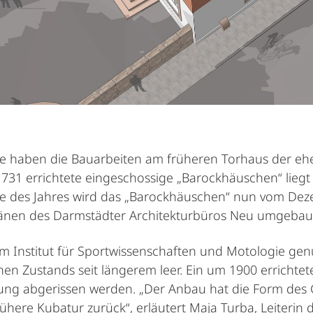
he haben die Bauarbeiten am früheren Torhaus der ehe
731 errichtete eingeschossige „Barockhäuschen“ liegt 
s Ende des Jahres wird das „Barockhäuschen“ nun vom
länen des Darmstädter Architekturbüros Neu umgebau
m Institut für Sportwissenschaften und Motologie ge
en Zustands seit längerem leer. Ein um 1900 erricht
ng abgerissen werden. „Der Anbau hat die Form des 
ühere Kubatur zurück“, erläutert Maja Turba, Leiterin 