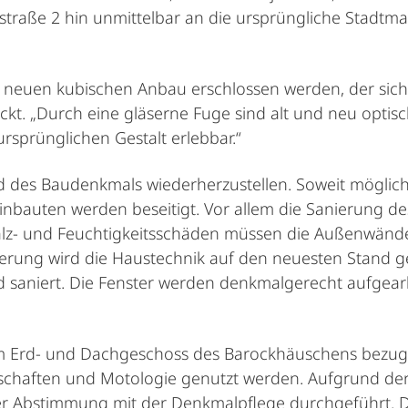
rstraße 2 hin unmittelbar an die ursprüngliche Stadtm
n neuen kubischen Anbau erschlossen werden, der sic
t. „Durch eine gläserne Fuge sind alt und neu optisch
rsprünglichen Gestalt erlebbar.“
bild des Baudenkmals wiederherzustellen. Soweit möglich
e Einbauten werden beseitigt. Vor allem die Sanierun
Salz- und Feuchtigkeitsschäden müssen die Außenwände
rung wird die Haustechnik auf den neuesten Stand g
 saniert. Die Fenster werden denkmalgerecht aufgearb
m Erd- und Dachgeschoss des Barockhäuschens bezugsf
enschaften und Motologie genutzt werden. Aufgrund d
r Abstimmung mit der Denkmalpflege durchgeführt. Di