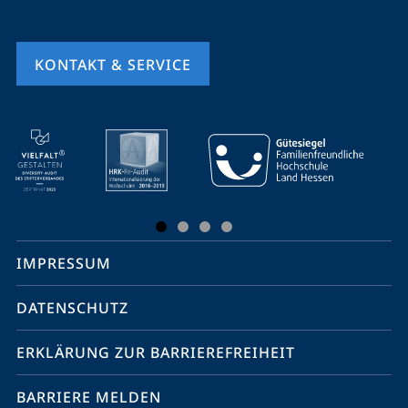
KONTAKT & SERVICE
Mobile-
Service-
Navigation
und
Social
IMPRESSUM
Media
Kontakte
DATENSCHUTZ
ERKLÄRUNG ZUR BARRIEREFREIHEIT
BARRIERE MELDEN