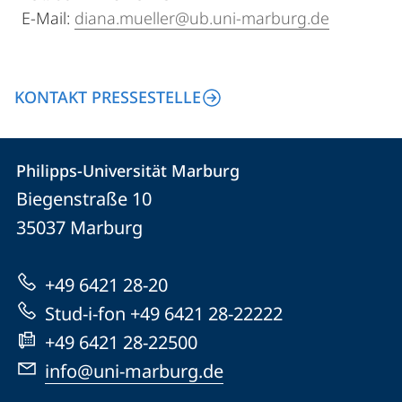
E-Mail:
diana.mueller@ub.uni-marburg.de
KONTAKT PRESSESTELLE
Kontakt
Kontaktinformationen
Philipps-Universität Marburg
Philipps-
und
Biegenstraße 10
Universität
Informationen
35037
Marburg
Marburg
zur
+49 6421 28-20
Website
Stud-i-fon +49 6421 28-22222
+49 6421 28-22500
info@uni-marburg.de