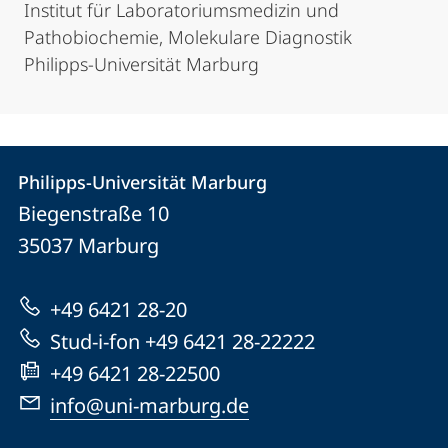
Institut für Laboratoriumsmedizin und
Pathobiochemie, Molekulare Diagnostik
Philipps-Universität Marburg
Kontakt
Kontaktinformationen
Philipps-Universität Marburg
Philipps-
und
Biegenstraße 10
Universität
Informationen
35037
Marburg
Marburg
zur
+49 6421 28-20
Website
Stud-i-fon +49 6421 28-22222
+49 6421 28-22500
info@uni-marburg.de