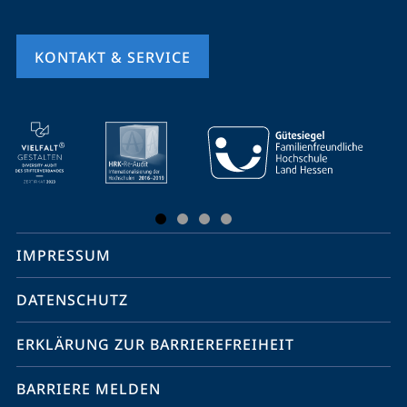
KONTAKT & SERVICE
Mobile-
Service-
Navigation
und
Social
IMPRESSUM
Media
Kontakte
DATENSCHUTZ
ERKLÄRUNG ZUR BARRIEREFREIHEIT
BARRIERE MELDEN