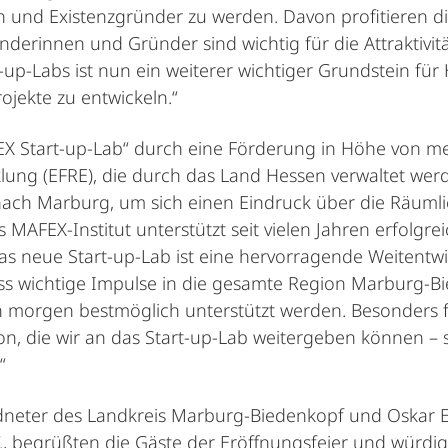
und Existenzgründer zu werden. Davon profitieren di
derinnen und Gründer sind wichtig für die Attraktivit
up-Labs ist nun ein weiterer wichtiger Grundstein fü
rojekte zu entwickeln.“
EX Start-up-Lab“ durch eine Förderung in Höhe von me
lung (EFRE), die durch das Land Hessen verwaltet werd
ach Marburg, um sich einen Eindruck über die Räumlic
 MAFEX-Institut unterstützt seit vielen Jahren erfolg
 Das neue Start-up-Lab ist eine hervorragende Weiten
dass wichtige Impulse in die gesamte Region Marburg-
orgen bestmöglich unterstützt werden. Besonders fr
, die wir an das Start-up-Lab weitergeben können – s
“
dneter des Landkreis Marburg-Biedenkopf und Oskar E
., begrüßten die Gäste der Eröffnungsfeier und würdig