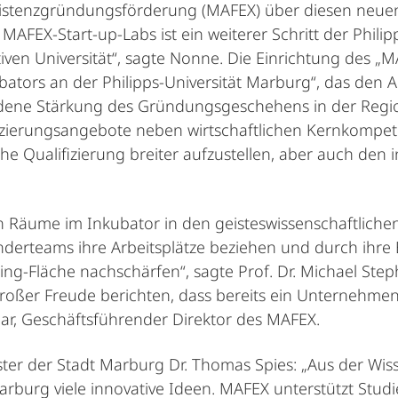
Existenzgründungsförderung (MAFEX) über diesen neuen
FEX-Start-up-Labs ist ein weiterer Schritt der Philipps
 Universität“, sagte Nonne. Die Einrichtung des „MAFE
ators an der Philipps-Universität Marburg“, das den
undene Stärkung des Gründungsgeschehens in der Regio
ualifizierungsangebote neben wirtschaftlichen Kernkom
e Qualifizierung breiter aufzustellen, aber auch den i
Räume im Inkubator in den geisteswissenschaftlichen
ünderteams ihre Arbeitsplätze beziehen und durch ihre 
ng-Fläche nachschärfen“, sagte Prof. Dr. Michael Ste
roßer Freude berichten, dass bereits ein Unternehme
par, Geschäftsführender Direktor des MAFEX.
ter der Stadt Marburg Dr. Thomas Spies: „Aus der Wi
arburg viele innovative Ideen. MAFEX unterstützt Studie