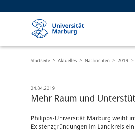
Service-
HIGH-CONTRAST VERSION
SUCHE UND SUCHERGEBNIS
Navigation
Haupt-
Navigation
Breadcrumb-
Philipps-
Navigation
Startseite
Aktuelles
Nachrichten
2019
Universität
Marburg
24.04.2019
Mehr Raum und Unterstüt
Philipps-Universität Marburg weiht i
Existenzgründungen im Landkreis ein