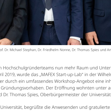
f. Dr. Michael Stephan, Dr. Friedhelm Nonne, Dr. Thomas Spies und Ang
en Hochschulgründerteams nun mehr Raum und Unterstü
l 2019, wurde das „MAFEX Start-up-Lab“ in der Wilhelm
r durch ein umfassendes Workshop-Angebot eine inhaltl
hr Gründungsvorhaben. Der Eröffnung wohnten unter 
d Dr. Thomas Spies, Oberbürgermeister der Universität
s-Universität, begrüßte die Anwesenden und gratulier