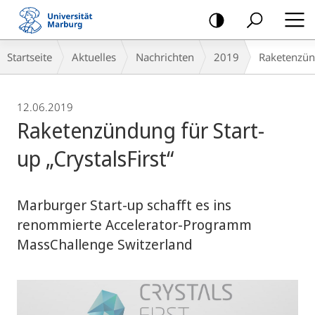
Mobile-
Navigation
Breadcrumb-
Startseite
Aktuelles
Nachrichten
2019
Raketenzünd
Navigation
12.06.2019
Raketenzündung für Start-
up „CrystalsFirst“
Marburger Start-up schafft es ins
renommierte Accelerator-Programm
MassChallenge Switzerland