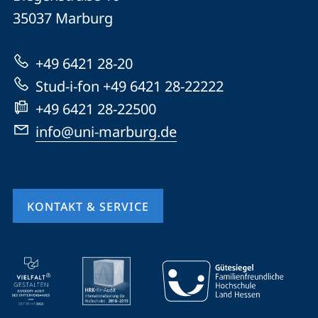
Universität
Informationen
35037
Marburg
Marburg
zur
+49 6421 28-20
Website
Stud-i-fon +49 6421 28-22222
+49 6421 28-22500
info@uni-marburg.de
KONTAKT & SERVICE
Mobile-
Service-
Navigation