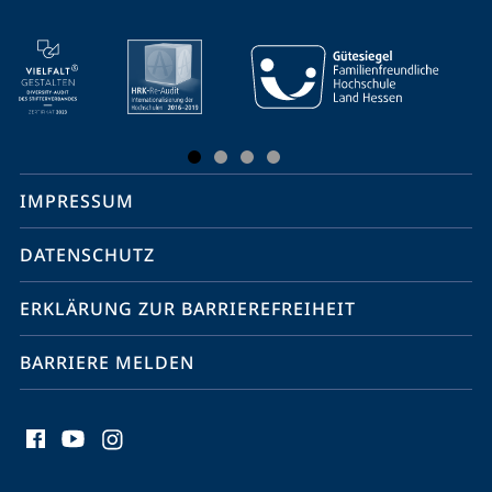
Mobile-
Service-
Navigation
und
Social
IMPRESSUM
Media
Kontakte
DATENSCHUTZ
ERKLÄRUNG ZUR BARRIEREFREIHEIT
BARRIERE MELDEN