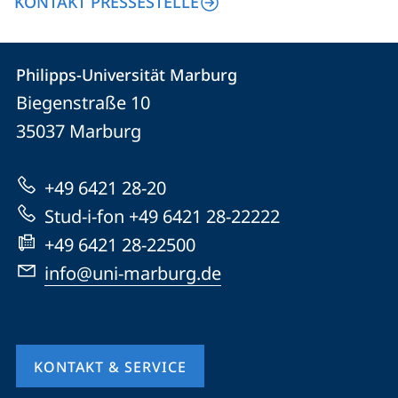
KONTAKT PRESSESTELLE
Kontakt
Kontaktinformationen
Philipps-Universität Marburg
Philipps-
und
Biegenstraße 10
Universität
Informationen
35037
Marburg
Marburg
zur
+49 6421 28-20
Website
Stud-i-fon +49 6421 28-22222
+49 6421 28-22500
info@uni-marburg.de
KONTAKT & SERVICE