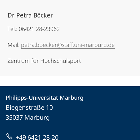
Dr. Petra Böcker
Tel.: 06421 28-23962
Mail:
petra.boecker@staff.uni-marburg.de
Zentrum für Hochschulsport
Kontakt
Kontaktinformationen
Philipps-Universität Marburg
Philipps-
und
Biegenstraße 10
Universität
Informationen
35037
Marburg
Marburg
zur
+49 6421 28-20