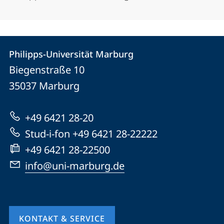
Kontakt
Kontaktinformationen
Philipps-Universität Marburg
Philipps-
und
Biegenstraße 10
Universität
Informationen
35037
Marburg
Marburg
zur
+49 6421 28-20
Website
Stud-i-fon +49 6421 28-22222
+49 6421 28-22500
info@uni-marburg.de
KONTAKT & SERVICE