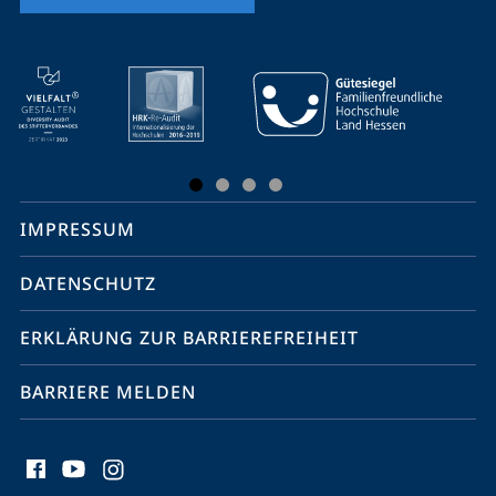
Mobile-
Service-
Navigation
und
Social
IMPRESSUM
Media
Kontakte
DATENSCHUTZ
ERKLÄRUNG ZUR BARRIEREFREIHEIT
BARRIERE MELDEN