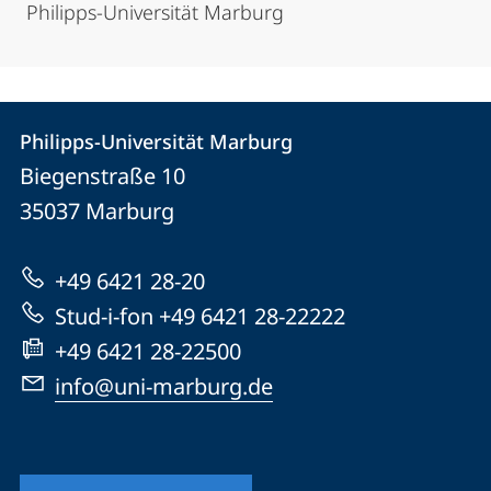
Philipps-Universität Marburg
Kontakt
Kontaktinformationen
Philipps-Universität Marburg
Philipps-
und
Biegenstraße 10
Universität
Informationen
35037
Marburg
Marburg
zur
+49 6421 28-20
Website
Stud-i-fon +49 6421 28-22222
+49 6421 28-22500
info@uni-marburg.de