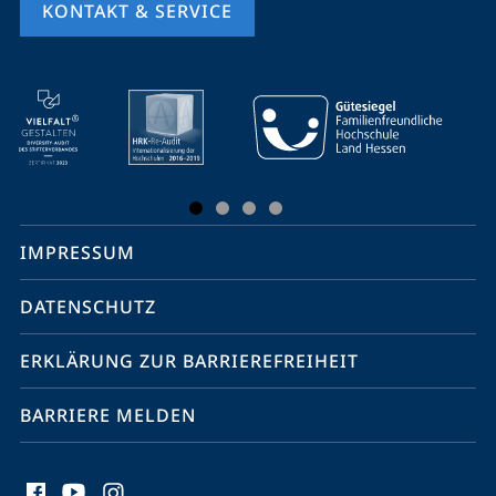
KONTAKT & SERVICE
Mobile-
Service-
Navigation
und
Social
IMPRESSUM
Media
Kontakte
DATENSCHUTZ
ERKLÄRUNG ZUR BARRIEREFREIHEIT
BARRIERE MELDEN