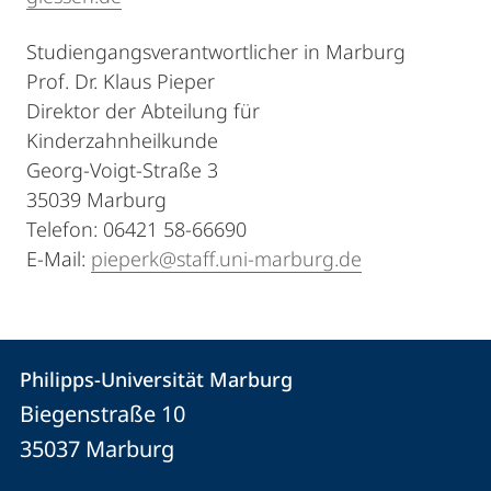
Studiengangsverantwortlicher in Marburg
Prof. Dr. Klaus Pieper
Direktor der Abteilung für
Kinderzahnheilkunde
Georg-Voigt-Straße 3
35039 Marburg
Telefon: 06421 58-66690
E-Mail:
pieperk@staff.uni-marburg.de
Kontakt
Kontaktinformationen
Philipps-Universität Marburg
Philipps-
und
Biegenstraße 10
Universität
Informationen
35037
Marburg
Marburg