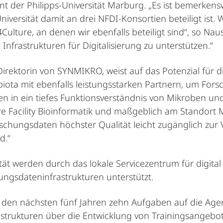
 der Philipps-Universität Marburg. „Es ist bemerkens
niversität damit an drei NFDI-Konsortien beteiligt ist. 
ulture, an denen wir ebenfalls beteiligt sind“, so Naus
Infrastrukturen für Digitalisierung zu unterstützen.“
Direktorin von SYNMIKRO, weist auf das Potenzial für 
ota mit ebenfalls leistungsstarken Partnern, um Fors
 in ein tiefes Funktionsverständnis von Mikroben und 
Facility Bioinformatik und maßgeblich am Standort Marb
schungsdaten höchster Qualität leicht zugänglich zur 
d.“
ität werden durch das lokale Servicezentrum für digita
ungsdateninfrastrukturen unterstützt.
n den nächsten fünf Jahren zehn Aufgaben auf die Age
rastrukturen über die Entwicklung von Trainingsangebo