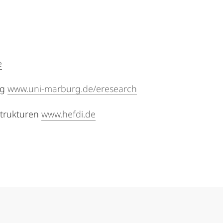
e
ng
www.uni-marburg.de/eresearch
strukturen
www.hefdi.de