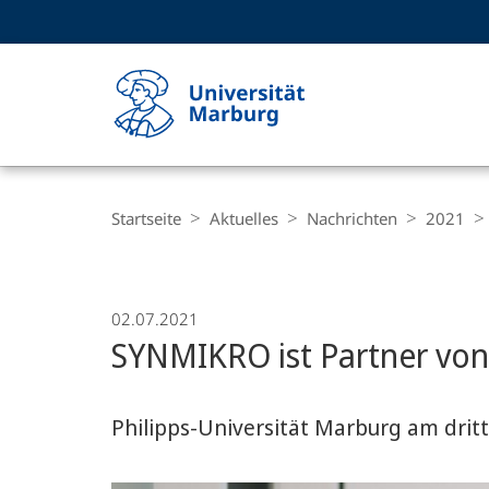
Service-
HIGH-CONTRAST VERSION
SUCHE UND SUCHERGEBNIS
Navigation
Haupt-
Navigation
Breadcrumb-
Philipps-
Navigation
Startseite
Aktuelles
Nachrichten
2021
Universität
Marburg
02.07.2021
SYNMIKRO ist Partner vo
Philipps-Universität Marburg am drit