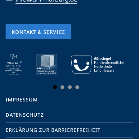
KONTAKT & SERVICE
Mobile-
Service-
Navigation
und
Social
IMPRESSUM
Media
Kontakte
DATENSCHUTZ
ERKLÄRUNG ZUR BARRIEREFREIHEIT