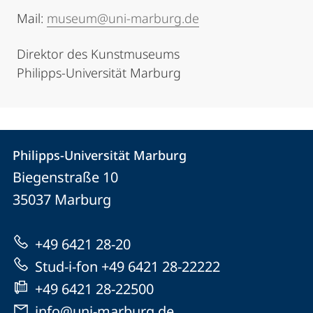
Mail:
museum@uni-marburg.de
Direktor des Kunstmuseums
Philipps-Universität Marburg
Kontakt
Kontaktinformationen
Philipps-Universität Marburg
Philipps-
und
Biegenstraße 10
Universität
Informationen
35037
Marburg
Marburg
zur
+49 6421 28-20
Website
Stud-i-fon +49 6421 28-22222
+49 6421 28-22500
info@uni-marburg.de