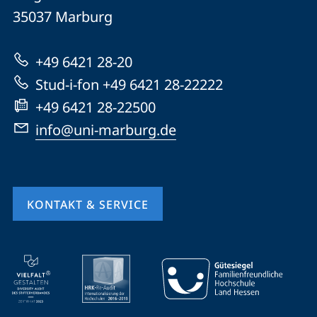
Universität
Informationen
35037
Marburg
Marburg
zur
+49 6421 28-20
Website
Stud-i-fon +49 6421 28-22222
+49 6421 28-22500
info@uni-marburg.de
KONTAKT & SERVICE
Mobile-
Service-
Navigation