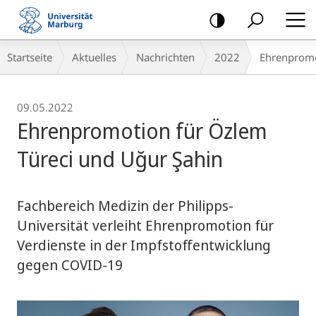
Mobile-
Navigation
Breadcrumb-
Startseite
Aktuelles
Nachrichten
2022
Ehrenpromo
Navigation
09.05.2022
Ehrenpromotion für Özlem
Türeci und Uğur Şahin
Fachbereich Medizin der Philipps-
Universität verleiht Ehrenpromotion für
Verdienste in der Impfstoffentwicklung
gegen COVID-19