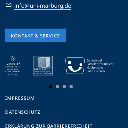
info@uni-marburg.de
KONTAKT & SERVICE
Mobile-
Service-
Navigation
und
Social
IMPRESSUM
Media
Kontakte
DATENSCHUTZ
ERKLÄRUNG ZUR BARRIEREFREIHEIT