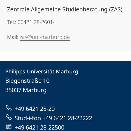
Zentrale Allgemeine Studienberatung (ZAS)
Tel.: 06421 28-26014
Mail:
zas@uni-marburg.de
Kontakt
Kontaktinformationen
Philipps-Universität Marburg
Philipps-
und
Biegenstraße 10
Universität
Informationen
35037
Marburg
Marburg
zur
+49 6421 28-20
Website
Stud-i-fon +49 6421 28-22222
+49 6421 28-22500