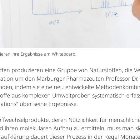
utieren ihre Ergebnisse am Whiteboard.
riffen produzieren eine Gruppe von Naturstoffen, di
eration um den Marburger Pharmazeuten Professor Dr.
den, indem sie eine neu entwickelte Methodenkombinati
offe aus komplexen Umweltproben systematisch erfass
tions“ über seine Ergebnisse.
ffwechselprodukte, deren Nützlichkeit für menschlich
d ihren molekularen Aufbau zu ermitteln, muss man si
ufklärung dauert dieser Prozess in der Regel Monate b