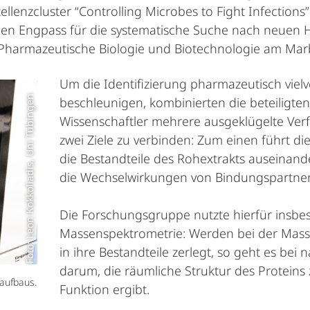
enzcluster “Controlling Microbes to Fight Infections” 
hen Engpass für die systematische Suche nach neuen He
m Pharmazeutische Biologie und Biotechnologie am Mar
Um die Identifizierung pharmazeutisch vie
Foto: Leon Kokkoliadis, Uni Tübingen
beschleunigen, kombinierten die beteiligte
Wissenschaftler mehrere ausgeklügelte Ve
zwei Ziele zu verbinden: Zum einen führt d
die Bestandteile des Rohextrakts auseinand
die Wechselwirkungen von Bindungspartner
Die Forschungsgruppe nutzte hierfür insbe
Massenspektrometrie: Werden bei der Mass
in ihre Bestandteile zerlegt, so geht es be
darum, die räumliche Struktur des Proteins 
aufbaus.
Funktion ergibt.