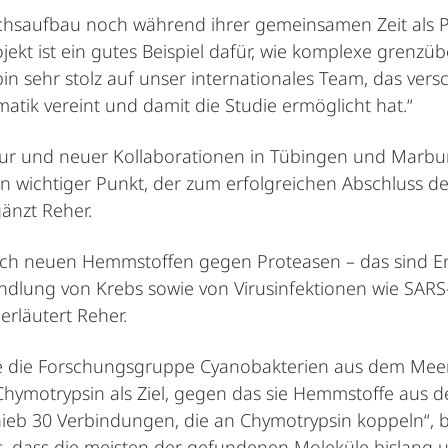
chsaufbau noch während ihrer gemeinsamen Zeit als P
jekt ist ein gutes Beispiel dafür, wie komplexe grenz
h bin sehr stolz auf unser internationales Team, das vers
tik vereint und damit die Studie ermöglicht hat.“
ktur und neuer Kollaborationen in Tübingen und Marbur
in wichtiger Punkt, der zum erfolgreichen Abschluss d
änzt Reher.
ch neuen Hemmstoffen gegen Proteasen – das sind En
dlung von Krebs sowie von Virusinfektionen wie SARS-
erläutert Reher.
te die Forschungsgruppe Cyanobakterien aus dem Meer,
ymotrypsin als Ziel, gegen das sie Hemmstoffe aus de
hieb 30 Verbindungen, die an Chymotrypsin koppeln“, b
us, dass die meisten der gefundenen Moleküle bislang u