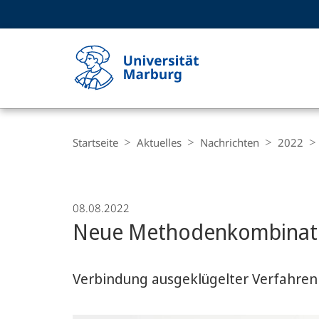
Service-
HIGH-CONTRAST VERSION
SUCHE UND SUCHERGEBNIS
Navigation
Haupt-
Navigation
Breadcrumb-
Philipps-
Navigation
Startseite
Aktuelles
Nachrichten
2022
Universität
Marburg
08.08.2022
Neue Methodenkombinatio
Verbindung ausgeklügelter Verfahren