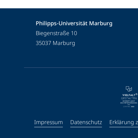
Kontakt
Kontaktinformationen
Philipps-Universität Marburg
und
Philipps-
Biegenstraße 10
Informationen
Universität
35037
Marburg
Marburg
zur
Website
Service-
Navigation
und
Social
Media
Impressum
Datenschutz
Erklärung z
Kontakte
Facebook
Youtube
Instagram