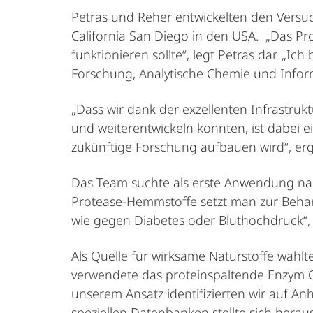
Petras und Reher entwickelten den Versu
California San Diego in den USA. „Das Pro
funktionieren sollte“, legt Petras dar. „Ic
Forschung, Analytische Chemie und Informa
„Dass wir dank der exzellenten Infrastru
und weiterentwickeln konnten, ist dabei e
zukünftige Forschung aufbauen wird“, erg
Das Team suchte als erste Anwendung na
Protease-Hemmstoffe setzt man zur Behan
wie gegen Diabetes oder Bluthochdruck“, 
Als Quelle für wirksame Naturstoffe wähl
verwendete das proteinspaltende Enzym Ch
unserem Ansatz identifizierten wir auf An
speziellen Datenbanken stellte sich hera