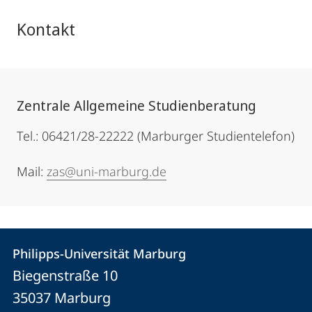
Kontakt
Zentrale Allgemeine Studienberatung
Tel.: 06421/28-22222 (Marburger Studientelefon)
Mail:
zas@uni-marburg.de
Kontakt
Kontaktinformationen
Philipps-Universität Marburg
Philipps-
und
Biegenstraße 10
Universität
Informationen
35037
Marburg
Marburg