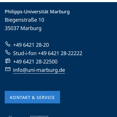
Kontakt
Kontaktinformationen
Philipps-Universität Marburg
Philipps-
und
Biegenstraße 10
Universität
Informationen
35037
Marburg
Marburg
zur
+49 6421 28-20
Website
Stud-i-fon +49 6421 28-22222
+49 6421 28-22500
info@uni-marburg.de
KONTAKT & SERVICE
Mobile-