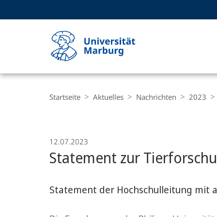
Service-
HIGH-CONTRAST VERSION
SUCHE UND SUCHERGEBNIS
Navigation
Haupt-
Navigation
Breadcrumb-
Philipps-
Navigation
Startseite
Aktuelles
Nachrichten
2023
Universität
Marburg
12.07.2023
Statement zur Tierforsch
Statement der Hochschulleitung mit 