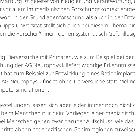
t Marburg ist geleitet von Neugier und Verantwortung
 ist vor allem im medizinischen Forschungskontext en
sowohl in der Grundlagenforschung als auch in der Ent
lipps-Universität stellt sich auch bei diesem Thema hi
n die Forscher*innen, denen systematisch Gefühllosig
ig Tierversuche mit Primaten, wie zum Beispiel bei der
hung der AG Neurophysik liefert wichtige Erkenntnisse
t hat zum Beispiel zur Entwicklung eines Retinaimplan
 AG Neurophysik findet ohne Tierversuche statt. Vielm
putersimulationen.
agestellungen lassen sich aber leider immer noch nicht
en beim Menschen nur beim Vorliegen einer medizinisch
 bei Menschen geben zwar darüber Aufschluss, wie da
hritte aber nicht spezifischen Gehirnregionen zuweise