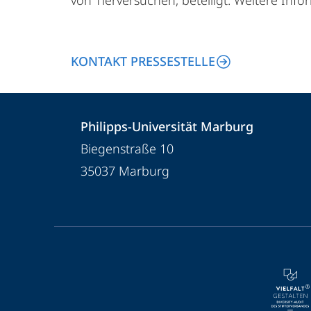
von Tierversuchen, beteiligt. Weitere Inf
KONTAKT PRESSESTELLE
Kontakt
Kontaktinformationen
Philipps-Universität Marburg
und
Philipps-
Biegenstraße 10
Informationen
Universität
35037
Marburg
Marburg
zur
Website
Service-
Navigation
und