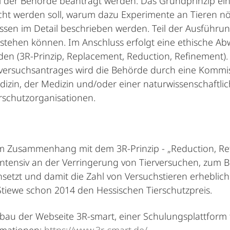
ei der Behörde beantragt werden. Das Grundprinzip ein
scht werden soll, warum dazu Experimente an Tieren n
üssen im Detail beschrieben werden. Teil der Ausführ
tstehen können. Im Anschluss erfolgt eine ethische A
(3R-Prinzip, Replacement, Reduction, Refinement). 
ersuchsantrages wird die Behörde durch eine Kommis
izin, der Medizin und/oder einer naturwissenschaftli
erschutzorganisationen.
t im Zusammenhang mit dem 3R-Prinzip - „Reduction, R
intensiv an der Verringerung von Tierversuchen, zum Bei
etzt und damit die Zahl von Versuchstieren erheblich
Stiewe schon 2014 den Hessischen Tierschutzpreis.
fbau der Webseite 3R-smart, einer Schulungsplattform